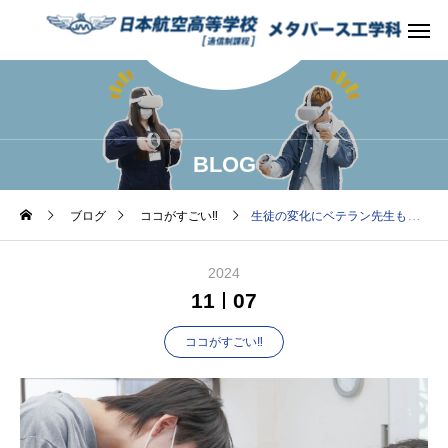
BLOG
ブログ
ココがすごい‼︎
生徒の変化にベテラン先生も驚きの連続！【メタバース構築実習レポート～Day1～】
2024
11
07
ココがすごい‼︎