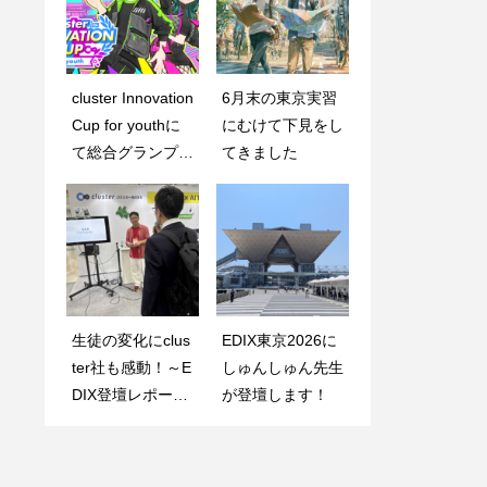
cluster Innovation
VR触覚コントロ
6月末の東京実習
【技術力UPの秘
Cup for youthに
ーラーがメタバー
にむけて下見をし
訣】スライムをど
て総合グランプリ
スの産業利用を促
てきました
れだけ早く倒し始
を受賞しました
進するか！？
めて、どれだけた
くさん倒したかが
大事
生徒の変化にclus
メタバース工学科
EDIX東京2026に
3DCGコンテスト
ter社も感動！～E
専用Discordサー
しゅんしゅん先生
に生徒たちが応募
DIX登壇レポート
バーで学習サポー
が登壇します！
しました
～
ト