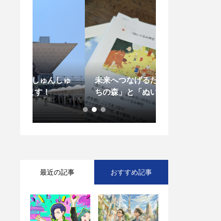
ゅんしゅ
未来へつなげるための「いの
地域の社長さん
ちの森」と「ぬいぐるみ神
みた in Yokoh
社」
最近の記事
おすすめ記事