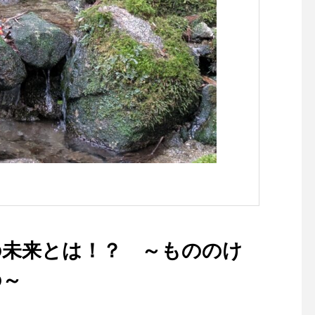
地域の社長さんにAIを教えて
EDIX東京2026にし
みた in Yokohama
ん先生が登壇します！
の未来とは！？ ～もののけ
の～